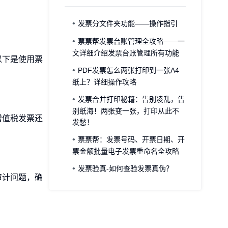
发票分文件夹功能——操作指引
票票帮发票台账管理全攻略——一
文详细介绍发票台账管理所有功能
以下是使用票
PDF发票怎么两张打印到一张A4
纸上？详细操作攻略
发票合并打印秘籍：告别凌乱，告
别纸海！两张变一张，打印从此不
增值税发票还
发愁！
票票帮：发票号码、开票日期、开
票金额批量电子发票重命名全攻略
发票验真-如何查验发票真伪？
审计问题，确