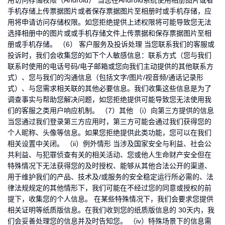
用访问存储权限（Android） 当您在Android系统使用相册图片或者
手机存储上传票据图片或者保存票据图片至相册时或手机存储，应
用将申请访问存储权限。如您拒绝提供上述权限将可能导致您无法
选择相册中的图片或或手机存储文件上传票据和保存票据图片至相
册或手机存储。 （6） 客户服务及投诉处理 当您联系我们的客服或
投诉时，我们会收集您的如下个人敏感信息：联系方式（您与我们
联系时使用的电话号码/电子邮箱或您向我们主动提供的其他联系方
式）、您与我们的沟通信息（包括文字/图片/视音频/通话记录形
式）、与您需求相关联的其他必要信息。我们收集这些信息是为了
调查事实与帮助您解决问题，如您拒绝提供可能导致您无法使用我
们的客服之类用户响应机制。 （7）其他 （i）向第三方提供的信息
当您通过我们登录第三方应用时，第三方可能会通过我们获得您的
个人昵称、头像等信息。如果您拒绝提供此类功能，您可以在我们
相关设置中关闭。 （ii）例外情形 当涉及国家安全与利益、社会公
共利益、与犯罪侦查有关的相关活动、您或他人生命财产安全但在
特殊情况下无法获得您的及时授权、能够从其他合法公开的渠道、
用于维护我们的产品、技术及/或服务的安全稳定运行所必需的、法
律法规规定的其他情形下，我们可能在不经过您的同意或授权的前
提下，收集您的个人信息。 在某些特殊情况下，我们会要求您提供
相关证明等纸质版信息。在我们收到您的纸质版信息的 30天内，我
们会妥善处理您的信息并及时告知您。 （iv）特殊场景下的信息需