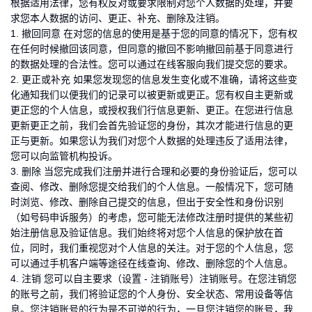
根据适用法律，您有权反对或要求限制对您个人数据的处理，并要
求您本人数据的访问、更正、补充、删除及注销。
1. 撤回同意 在对您的信息的使用是基于您的同意的情况下，您有权
在任何时候撤回该同意，但同意的撤回不影响撤回前基于同意进行
的数据处理的合法性。您可以通过在线客服向我们提交您的要求。
2. 更正或补充 如果您发现您的信息发生变化或不准确，请将这些变
化通知我们以便我们的记录可以被更新或更正。您有权自主更新或
更正您的个人信息，或授权我们行信息更新、更正。在您进行信息
更新更正之前，我们会首先验证您的身份，其次才能进行信息的更
正与更新。如果您认为我们对您个人数据的处理违反了适用法律，
您可以向监管机构投诉。
3. 删除 当您完成我们注册并进行合理和必要的身份验证后，您可以
查阅、修改、删除您提交给我们的个人信息。一般情况下，您可随
时浏览、修改、删除自己提交的信息，但出于安全性和身份识别
（如号码申诉服务）的考虑，您可能无法修改注册时提供的某些初
始注册信息及验证信息。我们始终将对您个人信息的保护放在首
位，同时，我们重视您对个人信息的关注。对于您的个人信息，您
可以通过手机客户端等途径在线查询、修改、删除您的个人信息。
4. 注销 您可以自主要求（设置 - 注销账号）注销账号。在您注销您
的账号之前，我们将验证您的个人身份、安全状态、常用设备等信
息。您注销账号的行为是不可逆的行为，一旦您注销您的账号，我