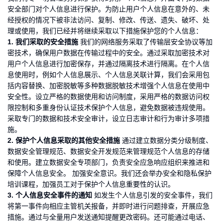
安全部门对个人信息进行保护。为防止用户个人信息在意外的、未
经授权的情况下被非法访问、复制、修改、传送、遗失、破坏、处
理或使用，我们已经并将继续采取以下措施保护您的个人信息：
1. 我们采取的安全措施
我们的网络服务采取了传输层安全协议等加
密技术，确保用户数据在传输过程中的安全。通过采取加密技术对
用户个人信息进行加密保存，并通过隔离技术进行隔离。在个人信
息使用时，例如个人信息展示、个人信息关联计算，我们会采用包
括内容替换、加密脱敏等多种数据脱敏技术增强个人信息在使用中
安全性。设立严格的数据使用和访问制度，采用严格的数据访问权
限控制和多重身份认证技术保护个人信息，避免数据被违规使用。
采取专门的数据和技术安全审计，设立日志审计和行为审计多项措
施。
2. 保护个人信息采取的其他安全措施
通过建立数据分类分级制度、
数据安全管理规范、数据安全开发规范来管理规范个人信息的存储
和使用。建立数据安全专项部门，负责安全应急响应组织来推进和
保障个人信息安全。 加强安全意识。我们还会举办安全和隐私保护
培训课程，加强员工对于保护个人信息重要性的认识。
3. 个人信息安全事件的通知
如发生个人信息引发的安全事件，我们
将第一事件向相应主管机关报备，并即时进行问题排查，开展应急
措施。通过与全量用户发送通知提醒更改密码。还可能通过电话、