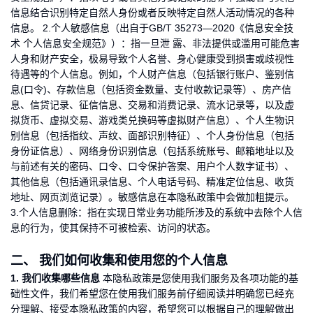
信息结合识别特定自然人身份或者反映特定自然人活动情况的各种
信息。 2.个人敏感信息（出自于GB/T 35273—2020《信息安全技
术 个人信息安全规范》）：指一旦泄 露、非法提供或滥用可能危害
人身和财产安全，极易导致个人名誉、身心健康受到损害或歧视性
待遇等的个人信息。例如，个人财产信息（包括银行账户、鉴别信
息(口令)、存款信息（包括资金数量、支付收款记录等）、房产信
息、信贷记录、征信信息、交易和消费记录、流水记录等，以及虚
拟货币、虚拟交易、游戏类兑换码等虚拟财产信息）、个人生物识
别信息（包括指纹、声纹、面部识别特征）、个人身份信息（包括
身份证信息）、网络身份识别信息（包括系统账号、邮箱地址以及
与前述有关的密码、口令、口令保护答案、用户个人数字证书）、
其他信息（包括通讯录信息、个人电话号码、精准定位信息、收货
地址、网页浏览记录）。敏感信息在本隐私政策中会做加粗提示。
3.个人信息删除：指在实现日常业务功能所涉及的系统中去除个人信
息的行为，使其保持不可被检索、访问的状态。
二、 我们如何收集和使用您的个人信息
1. 我们收集哪些信息
本隐私政策是您使用我们服务及各项功能的基
础性文件，我们希望您在使用我们服务前仔细阅读并明确您已经充
分理解、接受本隐私政策的内容，希望您可以根据自己的理解做出