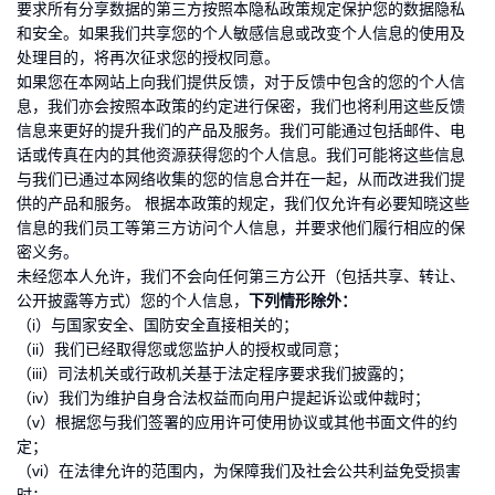
要求所有分享数据的第三方按照本隐私政策规定保护您的数据隐私
和安全。如果我们共享您的个人敏感信息或改变个人信息的使用及
处理目的，将再次征求您的授权同意。
如果您在本网站上向我们提供反馈，对于反馈中包含的您的个人信
息，我们亦会按照本政策的约定进行保密，我们也将利用这些反馈
信息来更好的提升我们的产品及服务。我们可能通过包括邮件、电
话或传真在内的其他资源获得您的个人信息。我们可能将这些信息
与我们已通过本网络收集的您的信息合并在一起，从而改进我们提
供的产品和服务。 根据本政策的规定，我们仅允许有必要知晓这些
信息的我们员工等第三方访问个人信息，并要求他们履行相应的保
密义务。
未经您本人允许，我们不会向任何第三方公开（包括共享、转让、
公开披露等方式）您的个人信息，
下列情形除外：
（i）与国家安全、国防安全直接相关的；
（ii）我们已经取得您或您监护人的授权或同意；
（iii）司法机关或行政机关基于法定程序要求我们披露的；
（iv）我们为维护自身合法权益而向用户提起诉讼或仲裁时；
（v）根据您与我们签署的应用许可使用协议或其他书面文件的约
定；
（vi）在法律允许的范围内，为保障我们及社会公共利益免受损害