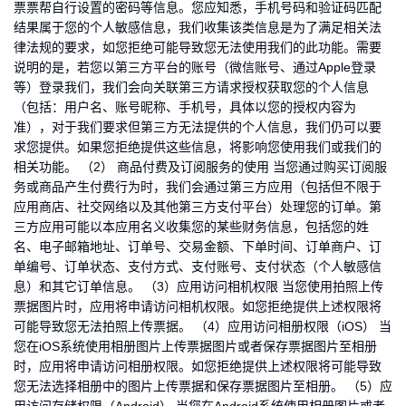
票票帮自行设置的密码等信息。您应知悉，手机号码和验证码匹配
结果属于您的个人敏感信息，我们收集该类信息是为了满足相关法
律法规的要求，如您拒绝可能导致您无法使用我们的此功能。需要
说明的是，若您以第三方平台的账号（微信账号、通过Apple登录
等）登录我们，我们会向关联第三方请求授权获取您的个人信息
（包括：用户名、账号昵称、手机号，具体以您的授权内容为
准），对于我们要求但第三方无法提供的个人信息，我们仍可以要
求您提供。如果您拒绝提供这些信息，将影响您使用我们或我们的
相关功能。 （2） 商品付费及订阅服务的使用 当您通过购买订阅服
务或商品产生付费行为时，我们会通过第三方应用（包括但不限于
应用商店、社交网络以及其他第三方支付平台）处理您的订单。第
三方应用可能以本应用名义收集您的某些财务信息，包括您的姓
名、电子邮箱地址、订单号、交易金额、下单时间、订单商户、订
单编号、订单状态、支付方式、支付账号、支付状态（个人敏感信
息）和其它订单信息。 （3）应用访问相机权限 当您使用拍照上传
票据图片时，应用将申请访问相机权限。如您拒绝提供上述权限将
可能导致您无法拍照上传票据。 （4）应用访问相册权限（iOS） 当
您在iOS系统使用相册图片上传票据图片或者保存票据图片至相册
时，应用将申请访问相册权限。如您拒绝提供上述权限将可能导致
您无法选择相册中的图片上传票据和保存票据图片至相册。 （5）应