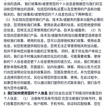
合适的选择。 我们收集和/或使用您的个人信息是根据您与我们的互
动和您所做出的选择，包括您的隐私设置以及您使用的产品和功能
相关的。我们收集和/或使用您的个人信息包括以下两种情况：
（1）为实现向您提供我们产品、技术及/或服务的基本功能所必需的
信息，您须授权我们收集、使用此类必需的信息，如您拒绝提供相
应信息，您将无法正常使用我们的产品、技术及/或服务； （2）为
实现向您提供我们产品、技术及/或服务的附加功能需要您选择是否
授权我们收集、使用的信息，您可以选择授权我们收集、使用此类
信息，如您拒绝提供相应信息，您将无法正常使用相关附加功能，
但并不影响您对基本功能的正常使用。 同时，基于优化用户体验之
目的，我们会不时推出新的或优化后的功能，可能需要收集、使用
新的个人信息或变更个人信息使用目的或方式。对此，我们将通过
更新本隐私政策、页面提示、站内信通知、弹窗、网站公告方式另
行向您说明对应信息的收集目的、范围及使用方式，并为您提供自
主选择同意的方式，且在征得您同意后收集、使用。在此过程中，
如果您有任何疑惑，可以通过我们提供的方式联系我们，我们会尽
快为您作出解答。
2. 我们如何使用您的个人信息
我们仅会在出现下列情况时收集您的
个人信息： （1） 注册账号及账号找回 在您注册我们的帐号时，我
们收集您的用户名、账户昵称、手机号码、验证码匹配结果、您在