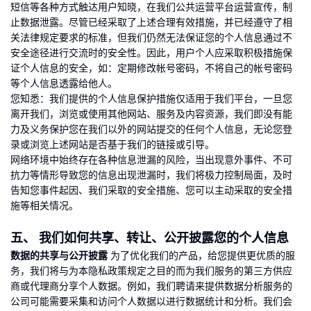
短信等各种方式触达用户知晓，在我们公共运营平台运营宣传，制
止数据泄露。尽管已经采取了上述合理有效措施，并已经遵守了相
关法律规定要求的标准，但我们仍然无法保证您的个人信息通过不
安全途径进行交流时的安全性。因此，用户个人应采取积极措施保
证个人信息的安全，如：定期修改帐号密码，不将自己的帐号密码
等个人信息透露给他人。
您知悉：我们提供的个人信息保护措施仅适用于我们平台，一旦您
离开我们，浏览或使用其他网站、服务及内容资源，我们即没有能
力及义务保护您在我们以外的网站提交的任何个人信息，无论您登
录或浏览上述网站是否基于我们的链接或引导。
网络环境中始终存在各种信息泄漏的风险，当出现意外事件、不可
抗力等情形导致您的信息出现泄漏时，我们将极力控制局面，及时
告知您事件起因、我们采取的安全措施、您可以主动采取的安全措
施等相关情况。
五、 我们如何共享、转让、公开披露您的个人信息
数据的共享与公开披露
为了优化我们的产品，给您提供更优质的服
务，我们将与为本隐私政策规定之目的而为我们服务的第三方供应
商或代理商分享个人数据。例如，我们聘请来提供数据分析服务的
公司可能需要采集和访问个人数据以进行数据统计和分析。我们会