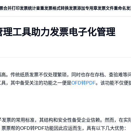
票合并打印
发票统计查重
发票格式转换
发票添加专用章
发票文件重命名
发
据管理工具助力发票电子化管理
越高。传统纸质发票不仅处理繁琐，同时也存在存档、查验难等
工具，其中备受关注的功能之一便是
OFD转PDF
。该功能不仅便
）格式作为我国电子发票的常用标准，其结构和安全性备受企业信赖。然而，在
票票帮的OFD转PDF功能因此应运而生，具有以下几大优势：