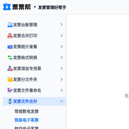
・
发票管理好帮手
发票台账管理
发票合并打印
发票统计查重
发票格式转换
发票添加专用章
发票分文件夹
发票文件重命名
批
发票文件合并
常规数电发票
铁路电子客票
航空电子客票