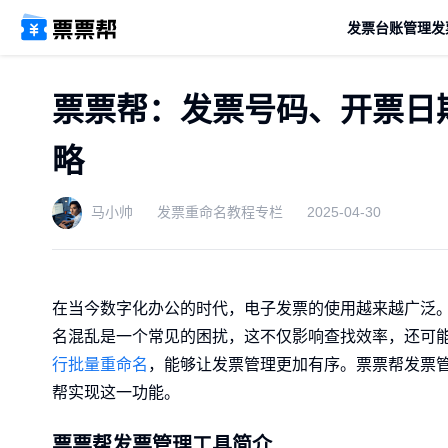
发票台账管理
发
票票帮：发票号码、开票日
略
马小帅
发票重命名教程专栏
2025-04-30
在当今数字化办公的时代，电子发票的使用越来越广泛
名混乱是一个常见的困扰，这不仅影响查找效率，还可
行批量重命名
，能够让发票管理更加有序。票票帮发票
帮实现这一功能。
票票帮发票管理工具简介