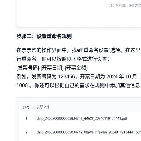
步骤二：设置重命名规则
在票票帮的操作界面中，找到“重命名设置”选项。在这
行重命名，你可以按照以下格式进行设置：
[发票号码]-[开票日期]-[开票金额]
例如，发票号码为 123456，开票日期为 2024 年 10 月 
1000”。你还可以根据自己的需求在规则中添加其他信