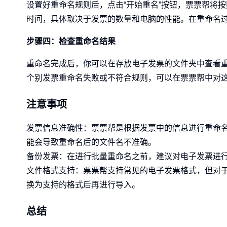
设置好重命名规则后，点击“开始重名”按钮，票票帮将
时间，具体取决于发票的数量和电脑的性能。在重命名
步骤四：检查重命名结果
重命名完成后，你可以在存放电子发票的文件夹中查看
个别发票重命名失败或不符合规则，可以在票票帮中对
注意事项
发票信息准确性：票票帮是根据发票中的信息进行重命
能会导致重命名后的文件名不准确。
备份发票：在进行批量重命名之前，建议对电子发票进
文件格式支持：票票帮支持常见的电子发票格式，但对
换为支持的格式后再进行导入。
总结