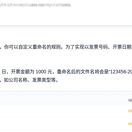
里，你可以自定义重命名的规则。为了实现以发票号码、开票日
1 日，开票金额为 1000 元，重命名后的文件名将会是“123456-202
息，如公司名称、发票类型等。