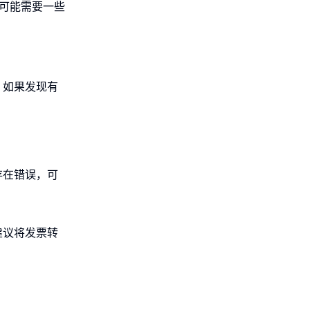
程可能需要一些
，如果发现有
存在错误，可
建议将发票转