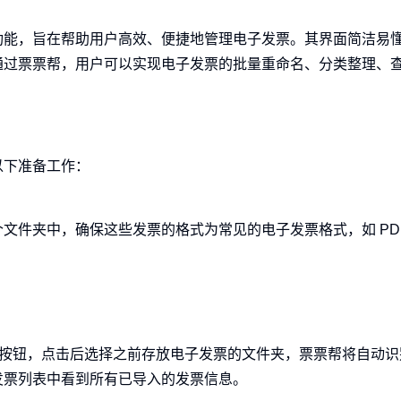
功能，旨在帮助用户高效、便捷地管理电子发票。其界面简洁易
通过票票帮，用户可以实现电子发票的批量重命名、分类整理、
以下准备工作：
。
件夹中，确保这些发票的格式为常见的电子发票格式，如 PDF
”按钮，点击后选择之前存放电子发票的文件夹，票票帮将自动
发票列表中看到所有已导入的发票信息。